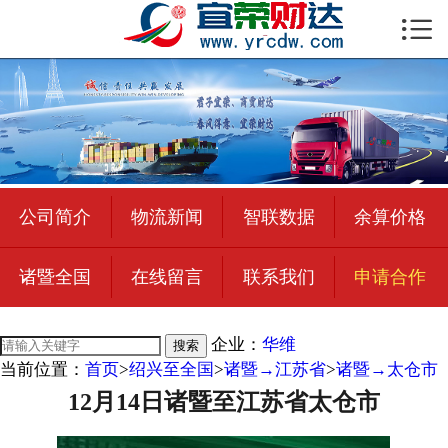

首页

公司简介
物流新闻
绍兴至全国
公司简介
物流新闻
智联数据
余算价格
合作加盟
诸暨全国
在线留言
联系我们
申请合作
宜荣智联
公司招聘
企业：
华维
搜索
当前位置：
首页
>
绍兴至全国
>
诸暨→江苏省
>
诸暨→太仓市
在线留言
12月14日诸暨至江苏省太仓市
联系我们