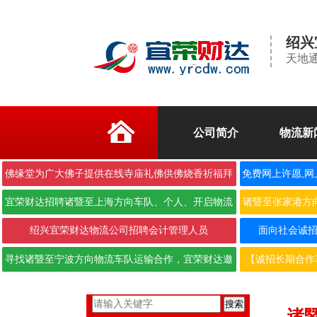
绍兴
天地通
公司简介
物流新
佛缘堂为广大佛子提供在线寺庙礼佛供佛烧香祈福拜
免费网上许愿,网
佛
宜荣财达招聘诸暨至上海方向车队、个人、开启物流
诸暨至张家港方
合作···
绍兴宜荣财达物流公司招聘会计管理人员
面向社会诚招6.
寻找诸暨至宁波方向物流车队运输合作，宜荣财达邀
【诚招长期合作
您携···
搜索
诸