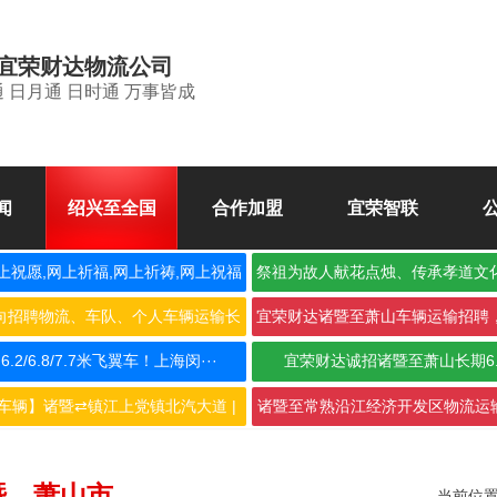
宜荣财达物流公司
 日月通 日时通 万事皆成
闻
绍兴至全国
合作加盟
宜荣智联
上祝愿,网上祈福,网上祈祷,网上祝福
祭祖为故人献花点烛、传承孝道文
空
向招聘物流、车队、个人车辆运输长
宜荣财达诸暨至萧山车辆运输招聘
期合···
作，···
2/6.8/7.7米飞翼车！上海闵···
宜荣财达诚招诸暨至萧山长期6
车辆】诸暨⇄镇江上党镇北汽大道 |
诸暨至常熟沿江经济开发区物流运输
···
···
暨→萧山市
当前位