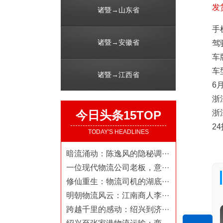
发
诸暨→山东省
手机
诸暨→安徽省
驾
车牌
车
诸暨→江西省
6
浙
今日头条15TOP
浙
2
TODAY'S HEADLINES
暗流涌动：陈逸风的隐秘调···
一位现代物流公司老板，意···
修仙重生：物流司机的湖底···
明朝物流风云：江南商人李···
跨越千里的感动：绍兴到济···