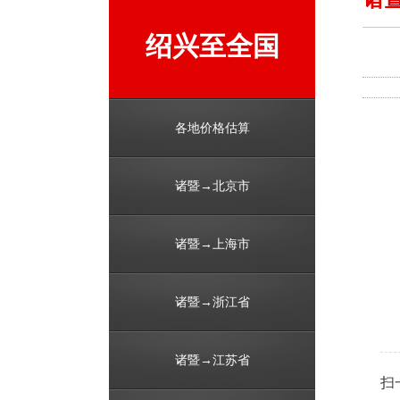
绍兴至全国
各地价格估算
诸暨→北京市
诸暨→上海市
诸暨→浙江省
诸暨→江苏省
扫