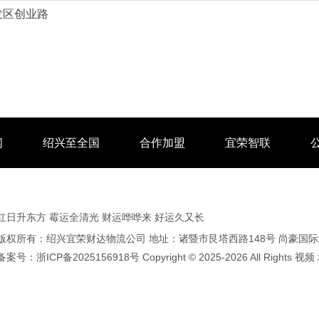
发区创业路
闻
绍兴至全国
合作加盟
宜荣智联
红日升东方 霉运全清光 财运哗哗来 好运久又长
版权所有：绍兴宜荣财达物流公司 地址：诸暨市艮塔西路148号 尚豪国际A2
备案号：
浙ICP备2025156918号
Copyright © 2025-2026 All Rights
视频