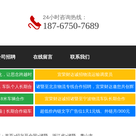
24小时咨询热线：
187-6750-7689
公司招聘
在线留言
联系我们
化，让思念跨越时
宜荣财达诚招物流运输调度员
，车队个人长期合
诸暨至北京物流专线合作招聘，宜荣财达邀您共创辉
煌！
.8米车辆合作
宜荣财达诚招诸暨至宁波物流车队长期合作
 | 长期合作箱车
超低价内链文字广告位1天1元钱、外链月/300元
置：
首页
>
绍兴至全国
>
诸暨→浙江省
>
诸暨→萧山市