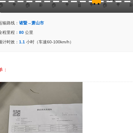
运输路线：
诸暨→萧山市
全程里程：
80
公里
预计时效：
1.1
小时（车速60-100km/h）
单：