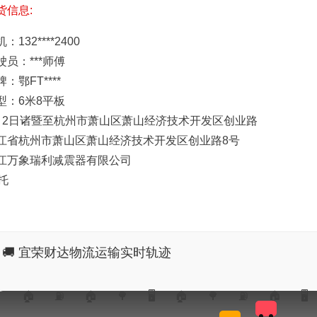
货信息:
：132****2400
驶员：***师傅
：鄂FT****
型：6米8平板
月2日诸暨至杭州市萧山区萧山经济技术开发区创业路
江省杭州市萧山区萧山经济技术开发区创业路8号
江万象瑞利减震器有限公司
4托
🚚 宜荣财达物流运输实时轨迹