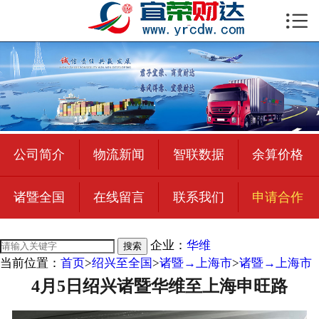

首页

公司简介
物流新闻
绍兴至全国
公司简介
物流新闻
智联数据
余算价格
合作加盟
诸暨全国
在线留言
联系我们
申请合作
宜荣智联
公司招聘
企业：
华维
搜索
当前位置：
首页
>
绍兴至全国
>
诸暨→上海市
>
诸暨→上海市
在线留言
4月5日绍兴诸暨华维至上海申旺路
联系我们