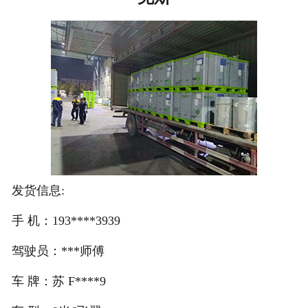
注册
/
登录
在线礼佛
在线许愿
发货信息:
手 机：193****3939
驾驶员：***师傅
车 牌：苏 F****9