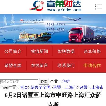

首页

公司简介
物流新闻
绍兴至全国
公司简介
物流新闻
智联数据
余算价格
合作加盟
诸暨全国
在线留言
联系我们
申请合作
宜荣智联
公司招聘
企业：
华维
搜索
当前位置：
首页
>
绍兴至全国
>
诸暨→上海市
>
诸暨→上海市
在线留言
6月2日诸暨至上海市申旺路上海汇众萨
联系我们
克斯