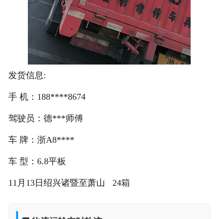
发货信息:
手 机：188****8674
驾驶员：德***师傅
车 牌：浙A8****
车 型：6.8平板
11月13日绍兴诸暨至萧山 24箱