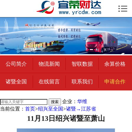

首页

公司简介
物流新闻
绍兴至全国
公司简介
物流新闻
智联数据
余算价格
合作加盟
诸暨全国
在线留言
联系我们
申请合作
宜荣智联
公司招聘
企业：
华维
搜索
当前位置：
首页
>
绍兴至全国
>
诸暨→江苏省
在线留言
11月13日绍兴诸暨至萧山
联系我们