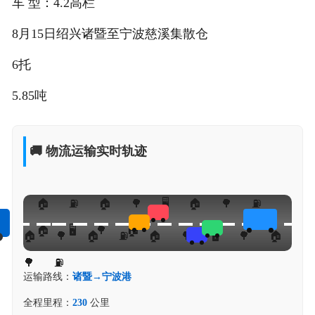
车 型：4.2高栏
8月15日绍兴诸暨至宁波慈溪集散仓
6托
5.85吨
🚚 物流运输实时轨迹
运输路线：
诸暨→宁波港
全程里程：
230
公里