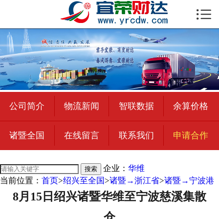

首页

公司简介
物流新闻
绍兴至全国
公司简介
物流新闻
智联数据
余算价格
合作加盟
诸暨全国
在线留言
联系我们
申请合作
宜荣智联
公司招聘
企业：
华维
搜索
当前位置：
首页
>
绍兴至全国
>
诸暨→浙江省
>
诸暨→宁波港
在线留言
8月15日绍兴诸暨华维至宁波慈溪集散
联系我们
仓