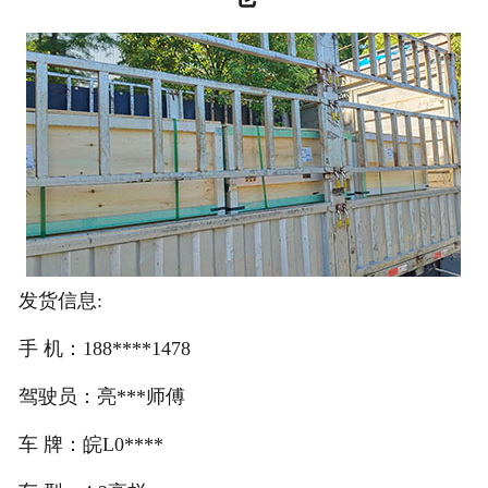
注册
/
登录
在线礼佛
在线许愿
发货信息:
手 机：188****1478
驾驶员：亮***师傅
车 牌：皖L0****