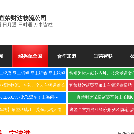
宜荣财达物流公司
 日月通 日时通 万事皆成
闻
绍兴至全国
合作加盟
宜荣智联
上祝愿,网上祈福,网上祈祷,网上祝福
祭祖为故人献花点烛、传承孝道文
空
向招聘物流、车队、个人车辆运输长
宜荣财达诸暨至萧山车辆运输招聘
期合···
作，···
2/6.8/7.7米飞翼车！上海闵···
宜荣财达诚招诸暨至萧山长期6
车辆】诸暨⇄镇江上党镇北汽大道 |
诸暨至常熟沿江经济开发区物流运输
···
···
暨→宁波港
当前位