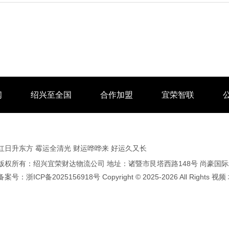
闻
绍兴至全国
合作加盟
宜荣智联
红日升东方 霉运全清光 财运哗哗来 好运久又长
版权所有：绍兴宜荣财达物流公司 地址：诸暨市艮塔西路148号 尚豪国际A2
备案号：
浙ICP备2025156918号
Copyright © 2025-2026 All Rights
视频