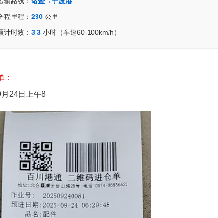
运输路线：
诸暨→宁波港
全程里程：
230
公里
预计时效：
3.3
小时（车速60-100km/h）
单：