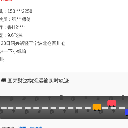
：153****2258
驶员：强***师傅
：鲁H2****
型：9.6飞翼
月23日绍兴诸暨至宁波北仑百川仓
托+一下小纸箱
1吨
🚚 宜荣财达物流运输实时轨迹