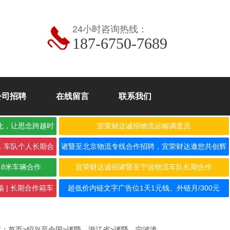
24小时咨询热线：
187-6750-7689
公司招聘
在线留言
联系我们
化，让思念跨越时
宜荣财达诚招物流运输调度员
，车队个人长期合
诸暨至北京物流专线合作招聘，宜荣财达邀您共创辉
煌！
.8米车辆合作
宜荣财达诚招诸暨至宁波物流车队长期合作
 | 长期合作箱车
超低价内链文字广告位1天1元钱、外链月/300元
置：
首页
>
绍兴至全国
>
诸暨→浙江省
>
诸暨→宁波港