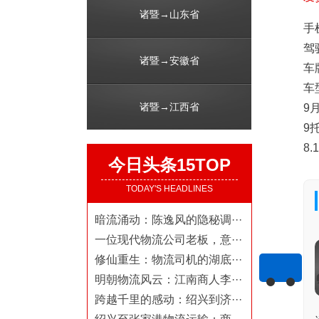
诸暨→山东省
手机
驾
诸暨→安徽省
车牌
车
诸暨→江西省
9
9
8.
今日头条15TOP
TODAY'S HEADLINES
暗流涌动：陈逸风的隐秘调···
一位现代物流公司老板，意···
修仙重生：物流司机的湖底···
明朝物流风云：江南商人李···
跨越千里的感动：绍兴到济···