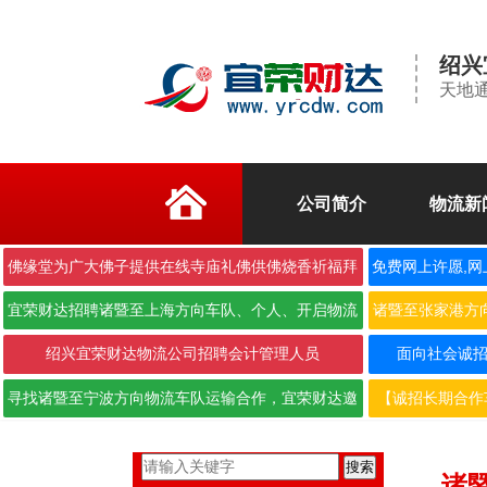
绍兴
天地通
公司简介
物流新
佛缘堂为广大佛子提供在线寺庙礼佛供佛烧香祈福拜
免费网上许愿,网
佛
宜荣财达招聘诸暨至上海方向车队、个人、开启物流
诸暨至张家港方
合作···
绍兴宜荣财达物流公司招聘会计管理人员
面向社会诚招6.
寻找诸暨至宁波方向物流车队运输合作，宜荣财达邀
【诚招长期合作
您携···
搜索
诸