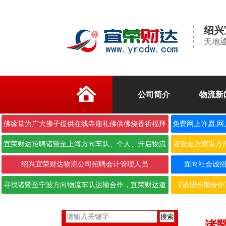
绍兴
天地通
公司简介
物流新
佛缘堂为广大佛子提供在线寺庙礼佛供佛烧香祈福拜
免费网上许愿,网
佛
宜荣财达招聘诸暨至上海方向车队、个人、开启物流
诸暨至张家港方
合作···
绍兴宜荣财达物流公司招聘会计管理人员
面向社会诚招6.
寻找诸暨至宁波方向物流车队运输合作，宜荣财达邀
【诚招长期合作
您携···
搜索
诸