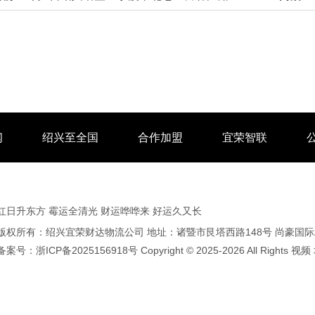
闻
绍兴至全国
合作加盟
宜荣智联
红日升东方 霉运全清光 财运哗哗来 好运久又长
版权所有：绍兴宜荣财达物流公司 地址：诸暨市艮塔西路148号 尚豪国际A2
备案号：
浙ICP备2025156918号
Copyright © 2025-2026 All Rights
视频