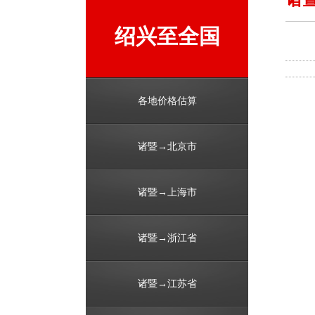
绍兴至全国
各地价格估算
诸暨→北京市
诸暨→上海市
诸暨→浙江省
诸暨→江苏省