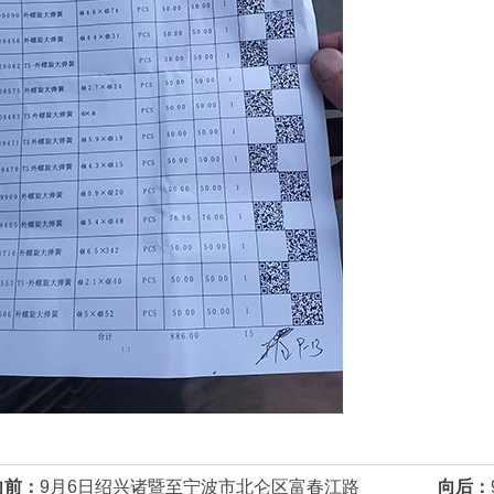
向前：
9月6日绍兴诸暨至宁波市北仑区富春江路
向后：