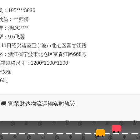
：195****3836
驶员：***师傅
牌：浙DG****
型：9.6飞翼
月11日绍兴诸暨至宁波市北仑区富春江路
裕：浙江省宁波市北仑区富春江路668号
箱规格尺寸：1200*1100*1100
个铁框
26吨
🚚 宜荣财达物流运输实时轨迹