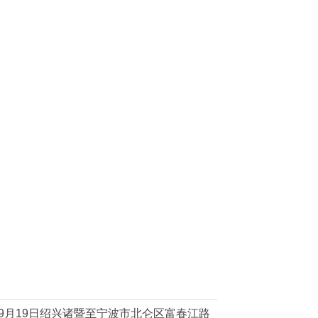
9月19日绍兴诸暨至宁波市北仑区富春江路