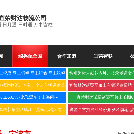
宜荣财达物流公司
 日月通 日时通 万事皆成
闻
绍兴至全国
合作加盟
宜荣智联
上祝愿,网上祈福,网上祈祷,网上祝福
祭祖为故人献花点烛、传承孝道文
空
向招聘物流、车队、个人车辆运输长
宜荣财达诸暨至萧山车辆运输招聘
期合···
作，···
2/6.8/7.7米飞翼车！上海闵···
宜荣财达诚招诸暨至萧山长期6
车辆】诸暨⇄镇江上党镇北汽大道 |
诸暨至常熟沿江经济开发区物流运输
···
···
暨→宁波市
当前位