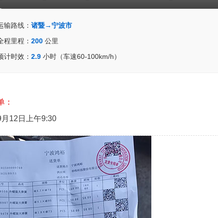
运输路线：
诸暨→宁波市
全程里程：
200
公里
预计时效：
2.9
小时（车速60-100km/h）
单：