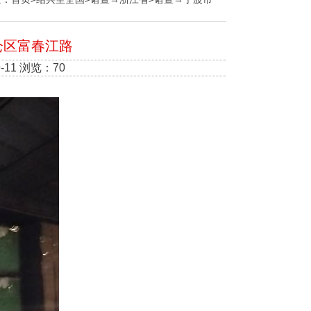
仑区富春江路
-11 浏览：70