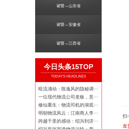
诸暨→山东省
诸暨→安徽省
诸暨→江西省
今日头条15TOP
TODAY'S HEADLINES
暗流涌动：陈逸风的隐秘调···
一位现代物流公司老板，意···
修仙重生：物流司机的湖底···
明朝物流风云：江南商人李···
扫
跨越千里的感动：绍兴到济···
发