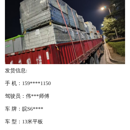
注册
/
登录
在线礼佛
在线许愿
发货信息:
手 机：159****1150
驾驶员：伟***师傅
车 牌：皖S6****
车 型：13米平板