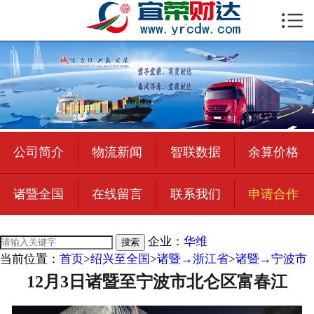

首页

公司简介
物流新闻
绍兴至全国
公司简介
物流新闻
智联数据
余算价格
合作加盟
诸暨全国
在线留言
联系我们
申请合作
宜荣智联
公司招聘
企业：
华维
搜索
当前位置：
首页
>
绍兴至全国
>
诸暨→浙江省
>
诸暨→宁波市
在线留言
12月3日诸暨至宁波市北仑区富春江
联系我们