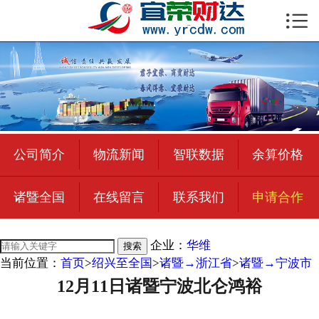

首页

公司简介
物流新闻
绍兴至全国
公司简介
物流新闻
智联数据
余算价格
合作加盟
诸暨全国
在线留言
联系我们
申请合作
宜荣智联
公司招聘
企业：
华维
搜索
当前位置：
首页
>
绍兴至全国
>
诸暨→浙江省
>
诸暨→宁波市
在线留言
12月11日诸暨宁波北仑鸿裕
联系我们