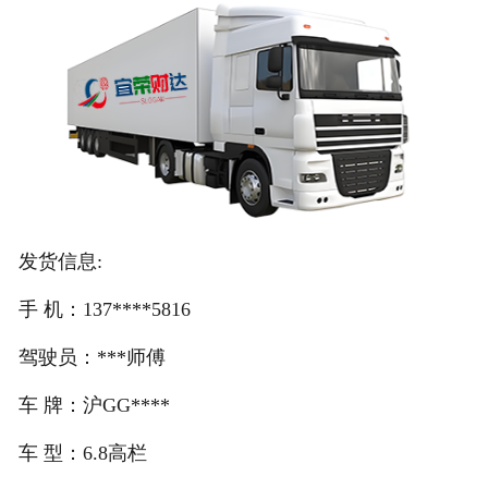
注册
/
登录
在线礼佛
在线许愿
发货信息:
手 机：137****5816
驾驶员：***师傅
车 牌：沪GG****
车 型：6.8高栏