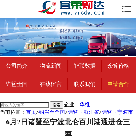

首页

公司简介
物流新闻
绍兴至全国
公司简介
物流新闻
智联数据
余算价格
合作加盟
诸暨全国
在线留言
联系我们
申请合作
宜荣智联
公司招聘
企业：
华维
搜索
当前位置：
首页
>
绍兴至全国
>
诸暨→浙江省
>
诸暨→宁波市
在线留言
6月2日诸暨至宁波北仑百川港通进仓三
联系我们
票