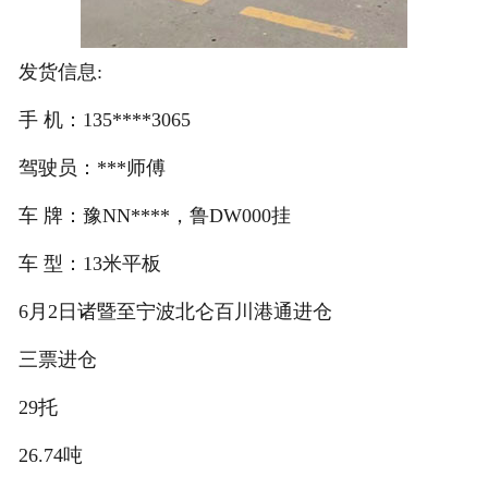
发货信息:
手 机：135****3065
驾驶员：***师傅
车 牌：豫NN****，鲁DW000挂
车 型：13米平板
6月2日诸暨至宁波北仑百川港通进仓
三票进仓
29托
26.74吨