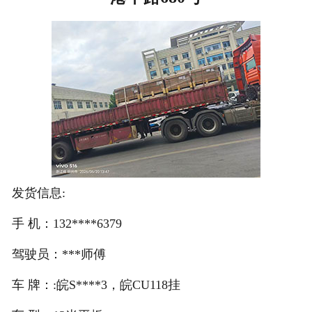
注册
/
登录
在线礼佛
在线许愿
发货信息:
手 机：132****6379
驾驶员：***师傅
车 牌：:皖S****3，皖CU118挂