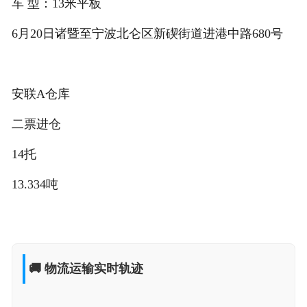
车 型：13米平板
6月20日诸暨至宁波北仑区新碶街道进港中路680号
安联A仓库
二票进仓
14托
13.334吨
🚚 物流运输实时轨迹