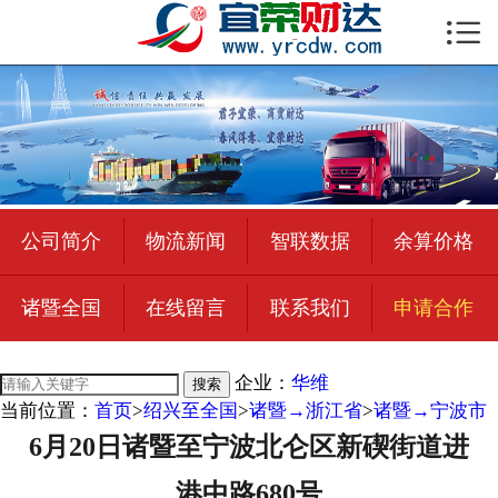

首页

公司简介
物流新闻
绍兴至全国
公司简介
物流新闻
智联数据
余算价格
合作加盟
诸暨全国
在线留言
联系我们
申请合作
宜荣智联
公司招聘
企业：
华维
搜索
当前位置：
首页
>
绍兴至全国
>
诸暨→浙江省
>
诸暨→宁波市
在线留言
6月20日诸暨至宁波北仑区新碶街道进
联系我们
港中路680号