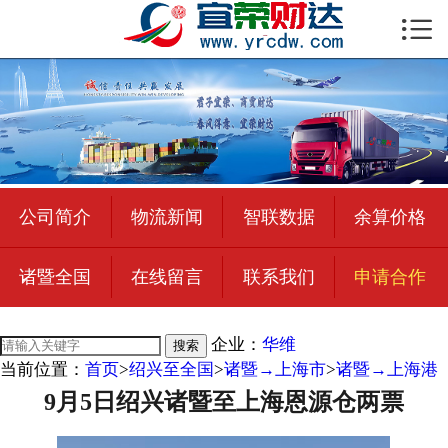

首页

公司简介
物流新闻
绍兴至全国
公司简介
物流新闻
智联数据
余算价格
合作加盟
诸暨全国
在线留言
联系我们
申请合作
宜荣智联
公司招聘
企业：
华维
搜索
当前位置：
首页
>
绍兴至全国
>
诸暨→上海市
>
诸暨→上海港
在线留言
9月5日绍兴诸暨至上海恩源仓两票
联系我们