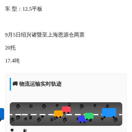
车 型：12.5平板
9月5日绍兴诸暨至上海恩源仓两票
20托
17.4吨
🚚 物流运输实时轨迹