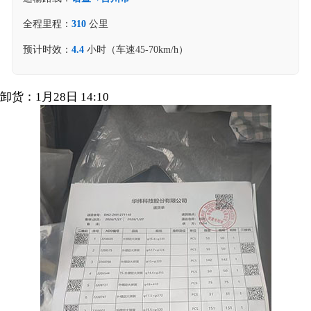
全程里程：
310
公里
预计时效：
4.4
小时（车速45-70km/h）
卸货：1月28日 14:10