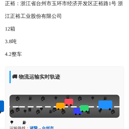
正裕：浙江省台州市玉环市经济开发区正裕路1号 浙
江正裕工业股份有限公司
12箱
3.8吨
4.2整车
🚚 物流运输实时轨迹
运输路线：
诸暨→台州市