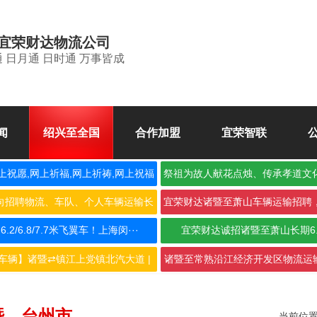
宜荣财达物流公司
 日月通 日时通 万事皆成
闻
绍兴至全国
合作加盟
宜荣智联
上祝愿,网上祈福,网上祈祷,网上祝福
祭祖为故人献花点烛、传承孝道文
空
向招聘物流、车队、个人车辆运输长
宜荣财达诸暨至萧山车辆运输招聘
期合···
作，···
2/6.8/7.7米飞翼车！上海闵···
宜荣财达诚招诸暨至萧山长期6
车辆】诸暨⇄镇江上党镇北汽大道 |
诸暨至常熟沿江经济开发区物流运输
···
···
暨→台州市
当前位