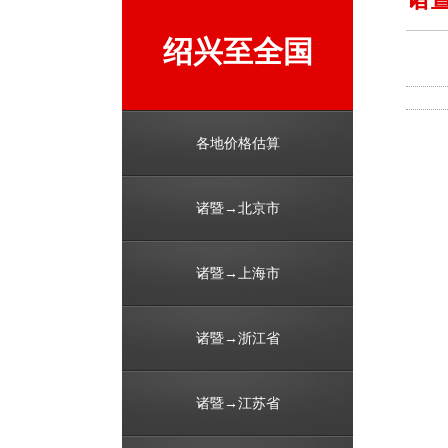
绍兴至全国
各地价格估算
诸暨→北京市
诸暨→上海市
诸暨→浙江省
诸暨→江苏省