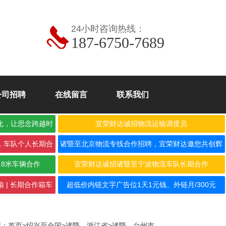
24小时咨询热线：
187-6750-7689
公司招聘
在线留言
联系我们
化，让思念跨越时
宜荣财达诚招物流运输调度员
，车队个人长期合
诸暨至北京物流专线合作招聘，宜荣财达邀您共创辉
煌！
.8米车辆合作
宜荣财达诚招诸暨至宁波物流车队长期合作
 | 长期合作箱车
超低价内链文字广告位1天1元钱、外链月/300元
置：
首页
>
绍兴至全国
>
诸暨→浙江省
>
诸暨→台州市