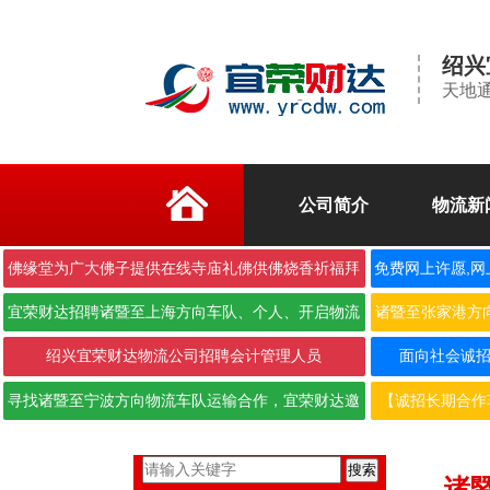
绍兴
天地通
公司简介
物流新
佛缘堂为广大佛子提供在线寺庙礼佛供佛烧香祈福拜
免费网上许愿,网
佛
宜荣财达招聘诸暨至上海方向车队、个人、开启物流
诸暨至张家港方
合作···
绍兴宜荣财达物流公司招聘会计管理人员
面向社会诚招6.
寻找诸暨至宁波方向物流车队运输合作，宜荣财达邀
【诚招长期合作
您携···
搜索
诸