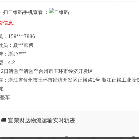
一扫二维码手机查看 ：
货信息:
：159****7886
驶员：焱***师傅
：浙JY****
型：4.2
月2日诸暨至诸暨至台州市玉环市经济开发区
裕：浙江省台州市玉环市经济开发区正裕路1号 浙江正裕工业股
2箱
2整车
🚚 宜荣财达物流运输实时轨迹