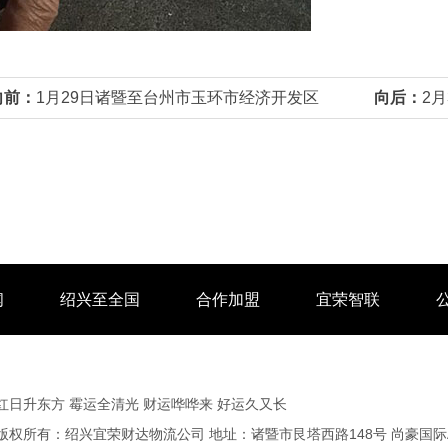
向前：
1月29日诸暨至台州市玉环市经济开发区
向后：
2
闻
绍兴至全国
合作加盟
宜荣智联
红日升东方 霉运全清光 财运哗哗来 好运久又长
版权所有：绍兴宜荣财达物流公司 地址：诸暨市艮塔西路148号 尚豪国际A2