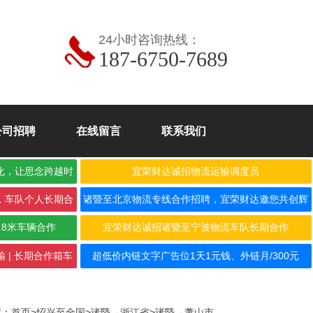
24小时咨询热线：
187-6750-7689
公司招聘
在线留言
联系我们
化，让思念跨越时
宜荣财达诚招物流运输调度员
，车队个人长期合
诸暨至北京物流专线合作招聘，宜荣财达邀您共创辉
煌！
.8米车辆合作
宜荣财达诚招诸暨至宁波物流车队长期合作
 | 长期合作箱车
超低价内链文字广告位1天1元钱、外链月/300元
置：
首页
>
绍兴至全国
>
诸暨→浙江省
>
诸暨→萧山市