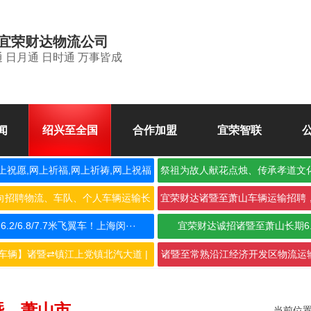
宜荣财达物流公司
 日月通 日时通 万事皆成
闻
绍兴至全国
合作加盟
宜荣智联
上祝愿,网上祈福,网上祈祷,网上祝福
祭祖为故人献花点烛、传承孝道文
空
向招聘物流、车队、个人车辆运输长
宜荣财达诸暨至萧山车辆运输招聘
期合···
作，···
2/6.8/7.7米飞翼车！上海闵···
宜荣财达诚招诸暨至萧山长期6
车辆】诸暨⇄镇江上党镇北汽大道 |
诸暨至常熟沿江经济开发区物流运输
···
···
暨→萧山市
当前位