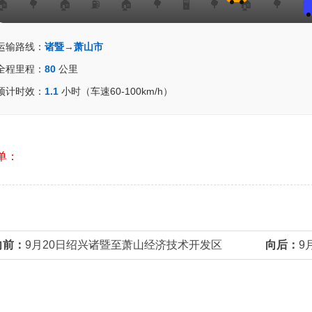
运输路线：
诸暨→萧山市
全程里程：
80
公里
预计时效：
1.1
小时（车速60-100km/h）
单：
向前：
9月20日绍兴诸暨至萧山经济技术开发区
向后：
9