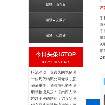
诸暨→山东省
发
手机
诸暨→安徽省
驾
车牌
诸暨→江西省
车
9
浙
今日头条15TOP
2
TODAY'S HEADLINES
暗流涌动：陈逸风的隐秘调···
一位现代物流公司老板，意···
修仙重生：物流司机的湖底···
明朝物流风云：江南商人李···
跨越千里的感动：绍兴到济···