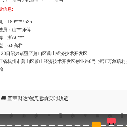
货信息:
：189****7525
驶员：山***师傅
：浙A6****
型：6.8高栏
月23日绍兴诸暨至萧山区萧山经济技术开发区
江省杭州市萧山区萧山经济技术开发区创业路8号 浙江万象瑞利
4箱
🚚 宜荣财达物流运输实时轨迹