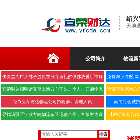
绍兴
天地通
公司简介
物流新
佛缘堂为广大佛子提供在线寺庙礼佛供佛烧香祈福拜
免费网上许愿,网
佛
宜荣财达招聘诸暨至上海方向车队、个人、开启物流
诸暨至张家港方
合作···
绍兴宜荣财达物流公司招聘会计管理人员
面向社会诚招6.
寻找诸暨至宁波方向物流车队运输合作，宜荣财达邀
【诚招长期合作
您携···
搜索
诸