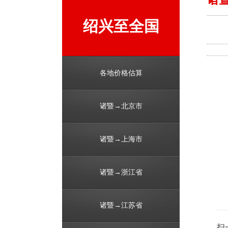
绍兴至全国
各地价格估算
诸暨→北京市
诸暨→上海市
诸暨→浙江省
诸暨→江苏省
扫