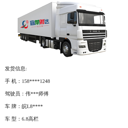
注册
/
登录
在线礼佛
在线许愿
发货信息:
手 机：158****1248
驾驶员：伟***师傅
车 牌：皖L8****
车 型：6.8高栏