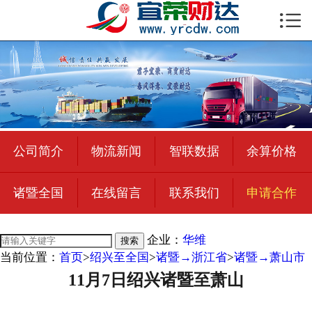

首页

公司简介
物流新闻
绍兴至全国
公司简介
物流新闻
智联数据
余算价格
合作加盟
诸暨全国
在线留言
联系我们
申请合作
宜荣智联
公司招聘
企业：
华维
搜索
当前位置：
首页
>
绍兴至全国
>
诸暨→浙江省
>
诸暨→萧山市
在线留言
11月7日绍兴诸暨至萧山
联系我们