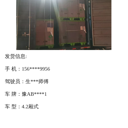
注册
/
登录
在线礼佛
发货信息:
在线许愿
手 机：156****9956
驾驶员：生***师傅
车 牌：豫AB****1
车 型：4.2厢式