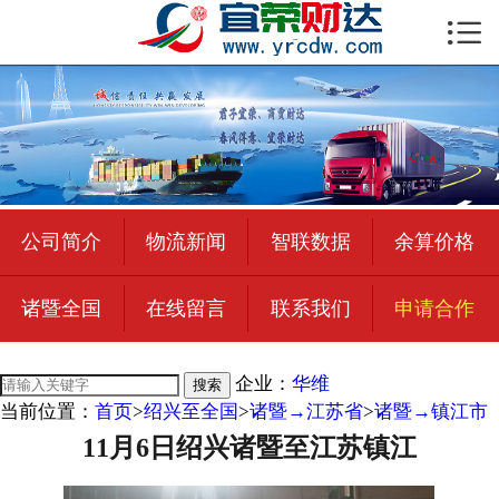

首页

公司简介
物流新闻
绍兴至全国
公司简介
物流新闻
智联数据
余算价格
合作加盟
诸暨全国
在线留言
联系我们
申请合作
宜荣智联
公司招聘
企业：
华维
搜索
当前位置：
首页
>
绍兴至全国
>
诸暨→江苏省
>
诸暨→镇江市
在线留言
11月6日绍兴诸暨至江苏镇江
联系我们