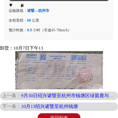
运输路线：
诸暨→杭州市
全程里程：
60
公里
预计时效：
0.9
小时（车速45-70km/h）
卸货：10月7日下午13
上一条：
9月30日绍兴诸暨至杭州市钱塘区绿茵鹿与丰悦路交叉口
下一条：
10月13绍兴诸暨至杭州钱塘
返回列表