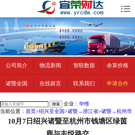

首页

公司简介
物流新闻
绍兴至全国
公司简介
物流新闻
智联数据
余算价格
合作加盟
诸暨全国
在线留言
联系我们
申请合作
宜荣智联
公司招聘
企业：
华维
搜索
当前位置：
首页
>
绍兴至全国
>
诸暨→浙江省
>
诸暨→杭州市
在线留言
10月7日绍兴诸暨至杭州市钱塘区绿茵
联系我们
鹿与丰悦路交