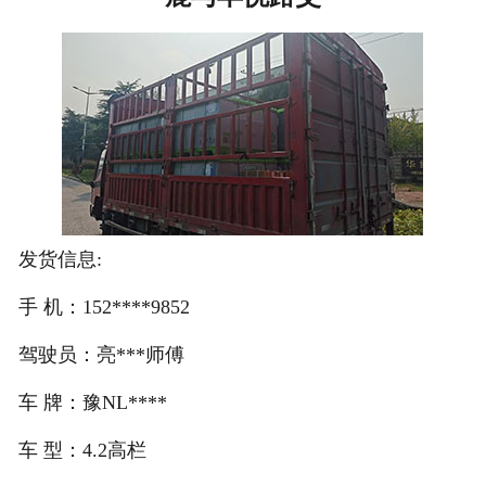
注册
/
登录
在线礼佛
在线许愿
发货信息:
手 机：152****9852
驾驶员：亮***师傅
车 牌：豫NL****
车 型：4.2高栏