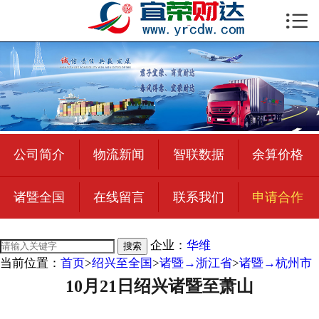

首页

公司简介
物流新闻
绍兴至全国
公司简介
物流新闻
智联数据
余算价格
合作加盟
诸暨全国
在线留言
联系我们
申请合作
宜荣智联
公司招聘
企业：
华维
搜索
当前位置：
首页
>
绍兴至全国
>
诸暨→浙江省
>
诸暨→杭州市
在线留言
10月21日绍兴诸暨至萧山
联系我们