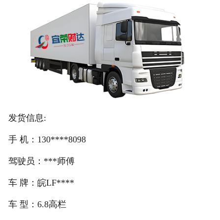
注册
/
登录
在线礼佛
在线许愿
发货信息:
手 机：130****8098
驾驶员：***师傅
车 牌：皖LF****
车 型：6.8高栏