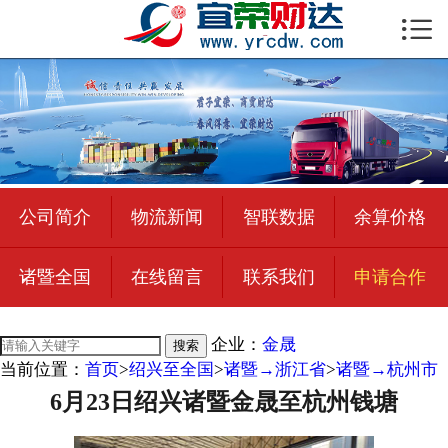

首页

公司简介
物流新闻
绍兴至全国
公司简介
物流新闻
智联数据
余算价格
合作加盟
诸暨全国
在线留言
联系我们
申请合作
宜荣智联
公司招聘
企业：
金晟
搜索
当前位置：
首页
>
绍兴至全国
>
诸暨→浙江省
>
诸暨→杭州市
在线留言
6月23日绍兴诸暨金晟至杭州钱塘
联系我们