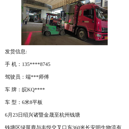
注册
/
登录
在线礼佛
发货信息:
在线许愿
手 机：135****8745
驾驶员：端***师傅
车 牌：皖KQ****
车 型：6米8平板
6月23日绍兴诸暨金晟至杭州钱塘
钱塘区绿茵鹿与丰悦交叉口东360米长安明生物流有