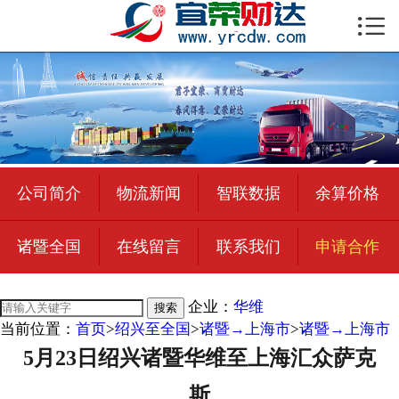

首页

公司简介
物流新闻
绍兴至全国
公司简介
物流新闻
智联数据
余算价格
合作加盟
诸暨全国
在线留言
联系我们
申请合作
宜荣智联
公司招聘
企业：
华维
搜索
当前位置：
首页
>
绍兴至全国
>
诸暨→上海市
>
诸暨→上海市
在线留言
5月23日绍兴诸暨华维至上海汇众萨克
联系我们
斯