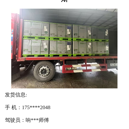
注册
/
登录
在线礼佛
在线许愿
发货信息:
手 机：175****2048
驾驶员：响***师傅