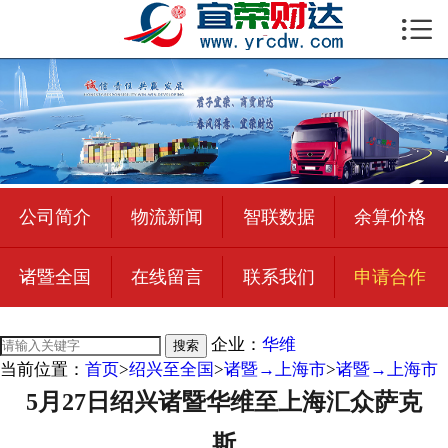

首页

公司简介
物流新闻
绍兴至全国
公司简介
物流新闻
智联数据
余算价格
合作加盟
诸暨全国
在线留言
联系我们
申请合作
宜荣智联
公司招聘
企业：
华维
搜索
当前位置：
首页
>
绍兴至全国
>
诸暨→上海市
>
诸暨→上海市
在线留言
5月27日绍兴诸暨华维至上海汇众萨克
联系我们
斯