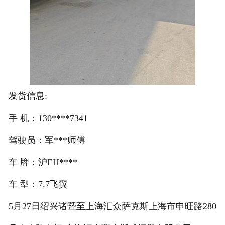
发货信息:
手 机：130****7341
驾驶员：军***师傅
车 牌：沪EH****
车 型：7.7飞翼
5月27日绍兴诸暨至上海汇众萨克斯上海市申旺路280