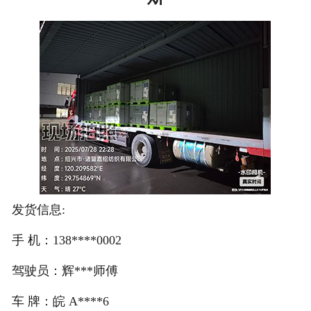
注册
/
登录
在线礼佛
在线许愿
发货信息:
手 机：138****0002
驾驶员：辉***师傅
车 牌：皖 A****6