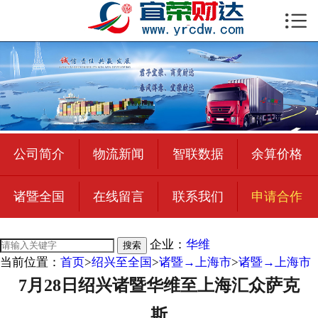

首页

公司简介
物流新闻
绍兴至全国
公司简介
物流新闻
智联数据
余算价格
合作加盟
诸暨全国
在线留言
联系我们
申请合作
宜荣智联
公司招聘
企业：
华维
搜索
当前位置：
首页
>
绍兴至全国
>
诸暨→上海市
>
诸暨→上海市
在线留言
7月28日绍兴诸暨华维至上海汇众萨克
联系我们
斯