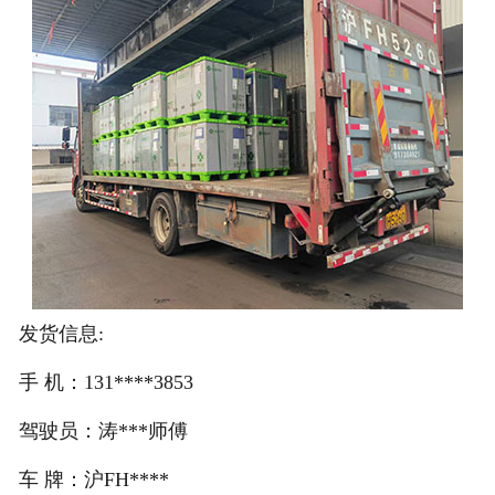
注册
/
登录
在线礼佛
在线许愿
发货信息:
手 机：131****3853
驾驶员：涛***师傅
车 牌：沪FH****