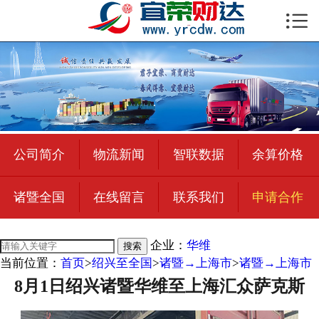

首页

公司简介
物流新闻
绍兴至全国
公司简介
物流新闻
智联数据
余算价格
合作加盟
诸暨全国
在线留言
联系我们
申请合作
宜荣智联
公司招聘
企业：
华维
搜索
当前位置：
首页
>
绍兴至全国
>
诸暨→上海市
>
诸暨→上海市
在线留言
8月1日绍兴诸暨华维至上海汇众萨克斯
联系我们