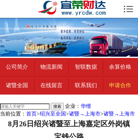

首页

公司简介
物流新闻
绍兴至全国
公司简介
物流新闻
智联数据
余算价格
合作加盟
诸暨全国
在线留言
联系我们
申请合作
宜荣智联
公司招聘
企业：
华维
搜索
当前位置：
首页
>
绍兴至全国
>
诸暨→上海市
>
诸暨→上海市
在线留言
8月26日绍兴诸暨至上海嘉定区外岗镇
联系我们
宝钱公路