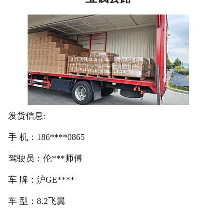
注册
/
登录
在线礼佛
在线许愿
发货信息:
手 机：186****0865
驾驶员：伦***师傅
车 牌：沪GE****
车 型：8.2飞翼