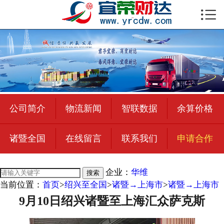

首页

公司简介
物流新闻
绍兴至全国
公司简介
物流新闻
智联数据
余算价格
合作加盟
诸暨全国
在线留言
联系我们
申请合作
宜荣智联
公司招聘
企业：
华维
搜索
当前位置：
首页
>
绍兴至全国
>
诸暨→上海市
>
诸暨→上海市
在线留言
9月10日绍兴诸暨至上海汇众萨克斯
联系我们