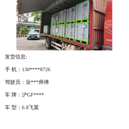
注册
/
登录
在线礼佛
发货信息:
在线许愿
手 机：130****8726
驾驶员：业***师傅
车 牌：沪GF****
车 型：6.8飞翼